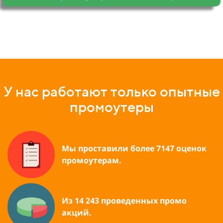
У нас работают только опытные
промоутеры
Мы проставили более 7147 оценок
промоутерам.
Из 14 243 проведенных промо
акций.