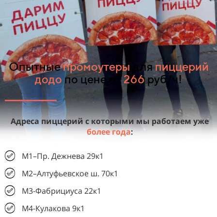
Опытные
промоутеры
для
пиццерий
додо
по цене от
266
руб/ч!
Адреса пиццерий с которыми мы работаем уже
более года
:
М1–Пр. Дежнева 29к1
М2–Алтуфьевское ш. 70к1
М3-Фабрициуса 22к1
М4-Кулакова 9к1