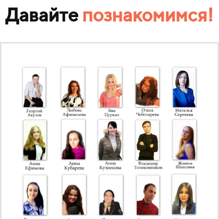
Давайте
познакомимс
я
!