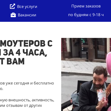
Прием заказов
Все услуги
по будням с 9-18 ч
Вакансии
моутеров с
 за 4 часа,
т Вам
в уже сегодня и бесплатно
ю.
ую внешность, активность,
им отзывам от других