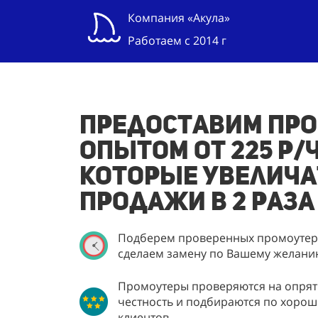
Компания «Акула»
Работаем с 2014 г
Предоставим про
опытом от 225 р/ч
которые увелича
продажи в 2 раза
Подберем проверенных промоутеро
сделаем замену по Вашему желани
Промоутеры проверяются на опрятн
честность и подбираются по хорош
клиентов.