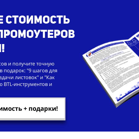
е стоимость
 промоутеров
!
сов и получите точную
в подарок: "9 шагов для
дачи листовок" и "Как
ю BTL-инструментов и
имость + подарки!