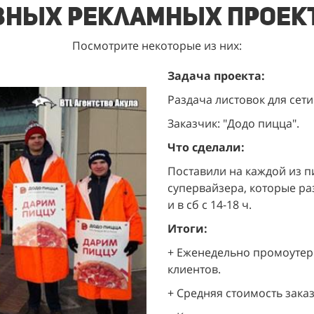
зных рекламных проек
Посмотрите некоторые из них:
Задача проекта:
Раздача листовок для сети
Заказчик: "Додо пицца".
Что сделали:
Поставили на каждой из п
супервайзера, которые разд
и в сб с 14-18 ч.
Итоги:
+ Еженедельно промоутеры
клиентов.
+ Средняя стоимость заказа