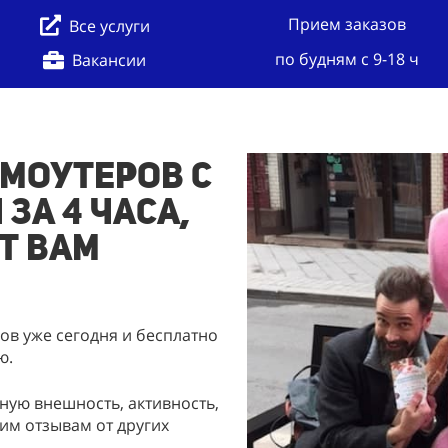
Прием заказов
Все услуги
по будням с 9-18 ч
Вакансии
моутеров с
 за 4 часа,
т Вам
в уже сегодня и бесплатно
ю.
ую внешность, активность,
им отзывам от других