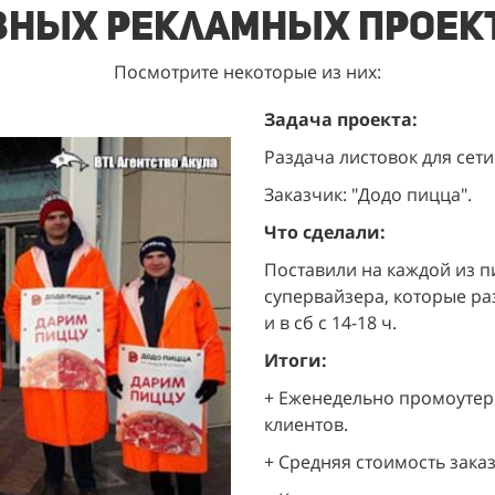
зных рекламных проек
Посмотрите некоторые из них:
Задача проекта:
Раздача листовок для сети
Заказчик: "Додо пицца".
Что сделали:
Поставили на каждой из п
супервайзера, которые разд
и в сб с 14-18 ч.
Итоги:
+ Еженедельно промоутеры
клиентов.
+ Средняя стоимость заказа