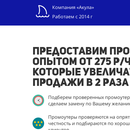
Компания «Акула»
Работаем с 2014 г
Предоставим про
опытом от 275 р/ч
которые увелича
продажи в 2 раза
Подберем проверенных промоутеро
сделаем замену по Вашему желани
Промоутеры проверяются на опрятн
честность и подбираются по хорош
клиентов.