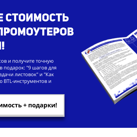
е стоимость
 промоутеров
!
сов и получите точную
в подарок: "9 шагов для
дачи листовок" и "Как
ю BTL-инструментов и
имость + подарки!