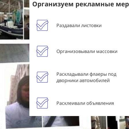
Организуем рекламные меро
Раздавали листовки
Организовывали массовки
Раскладывали флаеры под
дворники автомобилей
Расклеивали объявления