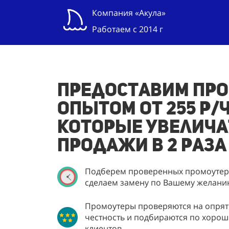
Компания «Акула»
Работаем с 2014 г
Предоставим про
опытом от 255 р/ч
которые увелича
продажи в 2 раза
Подберем проверенных промоутеро
сделаем замену по Вашему желани
Промоутеры проверяются на опрятн
честность и подбираются по хорош
клиентов.