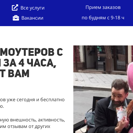
Прием заказов
Все услуги
по будням с 9-18 ч
Вакансии
моутеров с
 за 4 часа,
т Вам
в уже сегодня и бесплатно
ю.
ую внешность, активность,
им отзывам от других