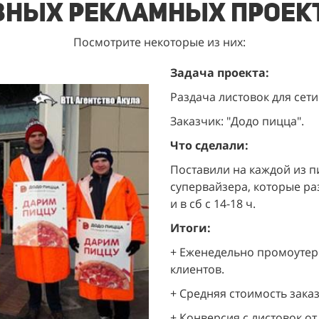
зных рекламных проек
Посмотрите некоторые из них:
Задача проекта:
Раздача листовок для сети
Заказчик: "Додо пицца".
Что сделали:
Поставили на каждой из п
супервайзера, которые разд
и в сб с 14-18 ч.
Итоги:
+ Еженедельно промоутеры
клиентов.
+ Средняя стоимость заказа
+ Конверсия с листовок от 